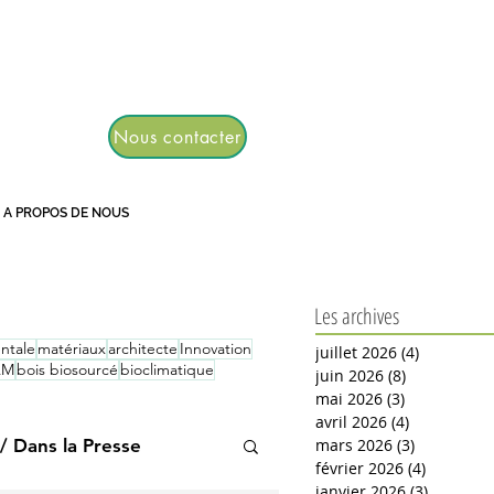
TGRE
Nous contacter
A PROPOS DE NOUS
Les archives
ntale
matériaux
architecte
Innovation
juillet 2026
(4)
4 posts
AM
bois biosourcé
bioclimatique
juin 2026
(8)
8 posts
mai 2026
(3)
3 posts
avril 2026
(4)
4 posts
/ Dans la Presse
mars 2026
(3)
3 posts
février 2026
(4)
4 posts
janvier 2026
(3)
3 posts