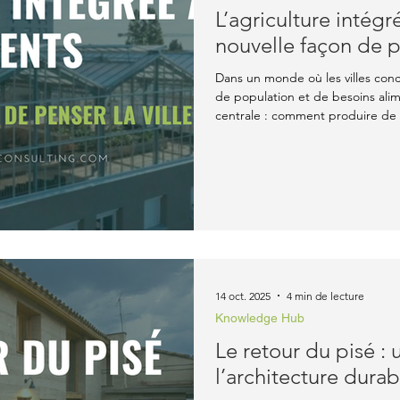
L’agriculture intég
nouvelle façon de pe
Dans un monde où les villes co
de population et de besoins alim
centrale : comment produire de l
plus les terres agricoles ? Parmi
agriculture intégrée aux bâtiments attire de plus en plus l’atte
L’idée est simple mais ambitieuse
façades en espaces productifs, c
ou herbes aromatiques t
14 oct. 2025
4 min de lecture
Knowledge Hub
Le retour du pisé : 
l’architecture durab