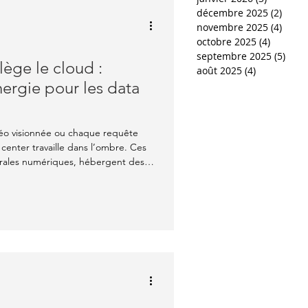
décembre 2025
(2)
2 pos
novembre 2025
(4)
4 pos
octobre 2025
(4)
4 posts
septembre 2025
(5)
5 po
lège le cloud :
août 2025
(4)
4 posts
nergie pour les data
déo visionnée ou chaque requête
ta center travaille dans l’ombre. Ces
édrales numériques, hébergent des
ar des kilomètres de câbles. Leur
oût : l’électricité consommée par ces
présentant plusieurs pourcents de la
hui, une piste attire de plus en