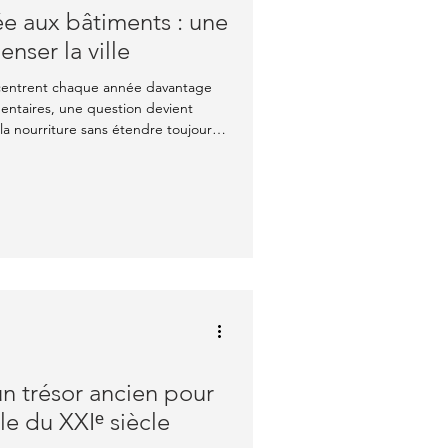
rée aux bâtiments : une
nser la ville
ncentrent chaque année davantage
entaires, une question devient
a nourriture sans étendre toujours
 les réponses émergentes, l’
ntion.
 : transformer murs, toits ou
apables de fournir légumes, fruits
un trésor ancien pour
le du XXIᵉ siècle