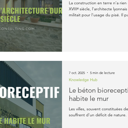
La construction en terre n’a rien
XVIIIᵉ siècle, l’architecte lyonna
militait pour l’usage du pisé. Il
des « écoles d’architecture rural
constituait un matériau d’aveni
sains et solides. Sa vision, long
écho dans la quête de solutions d
La région ly
7 oct. 2025
5 min de lecture
Knowledge Hub
Le béton biorecepti
habite le mur
Les villes, souvent constituées d
souffrent d’un déficit de nature.