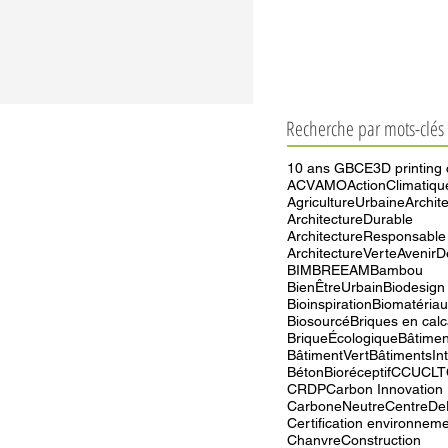
Recherche par mots-clés
10 ans GBCE
3D printing
ACV
AMO
ActionClimatiqu
AgricultureUrbaine
Archit
ArchitectureDurable
ArchitectureResponsable
ArchitectureVerte
AvenirD
BIM
BREEAM
Bambou
BienÊtreUrbain
Biodesign
Bioinspiration
Biomatéria
Biosourcé
Briques en calc
BriqueÉcologique
Bâtimen
BâtimentVert
BâtimentsInt
BétonBioréceptif
CCU
CLT
CRDP
Carbon Innovation
CarboneNeutre
CentreDe
Certification environnem
ChanvreConstruction