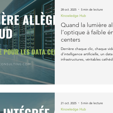
Evènements
Knowledge Hub
28 oct. 2025
5 min de lecture
Knowledge Hub
Quand la lumière al
l’optique à faible é
centers
Derrière chaque clic, chaque vi
d’intelligence artificielle, un da
infrastructures, véritables cath
milliers de serveurs connectés p
rôle est essentiel, mais il a un c
installations est gigantesque, re
consommation mondiale. Aujourd’
plus l’
21 oct. 2025
5 min de lecture
Knowledge Hub