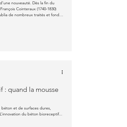
 d’une nouveauté. Dès la fin du
is François Cointeraux (1740-1830)
 publia de nombreux traités et fonda
e », persuadé que la terre
r pour des bâtiments économiques,
temps oubliée, trouve aujourd’hui un
urables face à la crise climatique.
f : quand la mousse
e béton et de surfaces dures,
 L’innovation du béton bioreceptif...