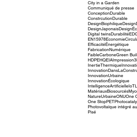
City in a Garden
Communiqué de presse
ConceptionDurable
ConstrcutionDurable
DesignBiophilique
Design
DesignJaponais
DesignÉc
Digital twins
Durabilité
ED
EN15978
EconomieCircul
EfficacitéÉnergétique
FabricationNumérique
FaibleCarbone
Green Buil
HDPE
HQE
IA
Impression
InertieThermique
Innovat
InnovationDansLaConstru
InnovationUrbaine
InnovationÉcologique
IntelligenceArtificielle
IoT
MatériauxBiosourcés
Myc
NatureUrbaine
ONU
One C
One Stop
PET
Photocatal
Pisé