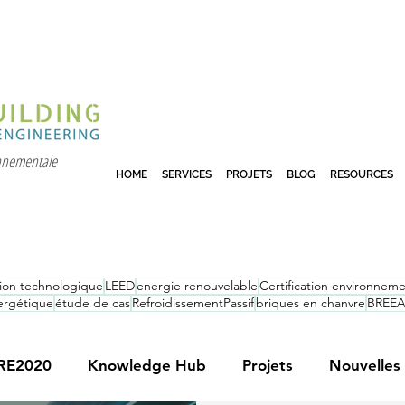
onnementale
HOME
SERVICES
PROJETS
BLOG
RESOURCES
tion technologique
LEED
energie renouvelable
Certification environneme
nergétique
étude de cas
RefroidissementPassif
briques en chanvre
BREE
RE2020
Knowledge Hub
Projets
Nouvelles 