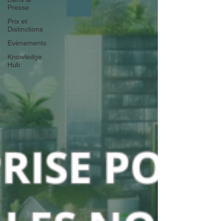
Presse
Prix et
Distinctions
Evènements
Knowledge
Hub