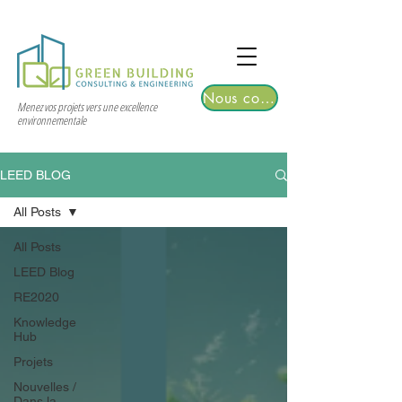
TGRE returns to Bangkok on March 12,
2026 | Registrations are now open!
Nous contacter
Menez vos projets vers une excellence
environnementale
LEED BLOG
All Posts
All Posts
LEED Blog
RE2020
Knowledge
Hub
Projets
Nouvelles /
Dans la