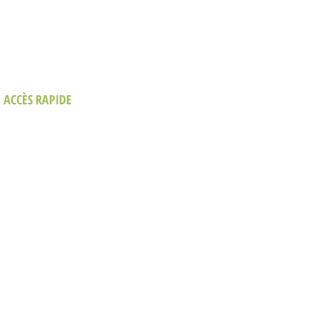
ACCÈS RAPIDE
Politique
Conditions d'utilisation
La Société
Prix et Distinctions
Événements
Conférences
Prestations de service
Nous contacter
Nous contacter