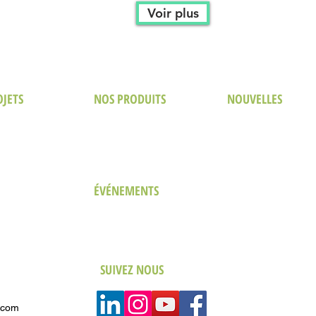
Voir plus
OJETS
NOS PRODUITS
NOUVELLES
l & Resort
The Green Design Brief
Fil d'actualité
Le bien-être dans le design hôtelier
Dans la Presse
mercial
LEED Blog
striel
s de santé
urel & Éducatif
ÉVÉNEMENTS
eau
The Green Real Estate (TGRE)
Sustainability for Business Forum (SBF)
SUIVEZ NOUS
.com