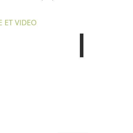
E ET VIDEO
Article | The Nation 2018
Green
buildings
yield
multiple
dividends
(en
anglais)
 Bihan