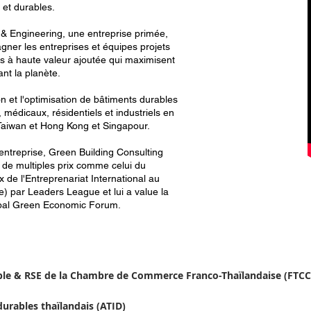
 et durables.
g & Engineering, une entreprise primée,
ner les entreprises et équipes projets
ts à haute valeur ajoutée qui maximisent
ant la planète.
n et l'optimisation de bâtiments durables
 médicaux, résidentiels et industriels en
 Taiwan et Hong Kong et Singapour.
entreprise, Green Building Consulting
 de multiples prix comme celui du
 de l'Entreprenariat International au
) par Leaders League et lui a value la
bal Green Economic Forum.
e & RSE de la Chambre de Commerce Franco-Thaïlandaise (FTCC
urables thaïlandais (ATID)