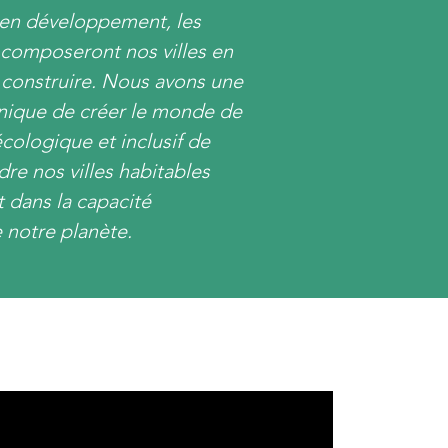
 en développement, les
 composeront nos villes en
 construire. Nous avons une
nique de créer le monde de
cologique et inclusif de
dre nos villes habitables
t dans la capacité
 notre planète.