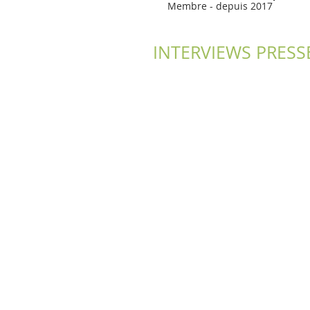
Membre - depuis 2017
INTERVIEWS PRESS
Vidéo d'entrevue| Projet W - 2017
Entretien avec Armelle Le