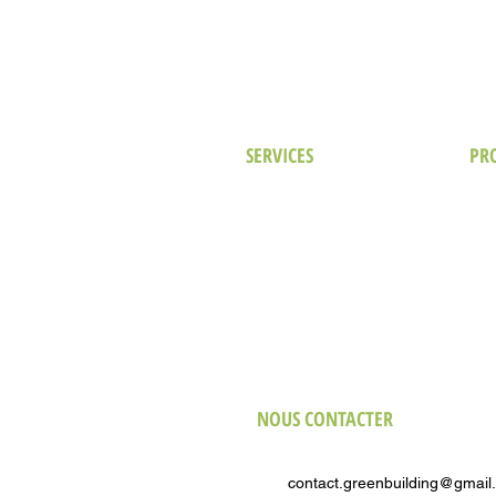
SERVICES
PR
Notre approche
Hôte
Prestations de Conseil
Com
Certification LEED
Indu
Analyse des performances du bâtiment
Soin
Nouvelles Constructions
Cult
Bâtiments Existants
Bur
NOUS CONTACTER
E-mail
contact.greenbuilding@gmail