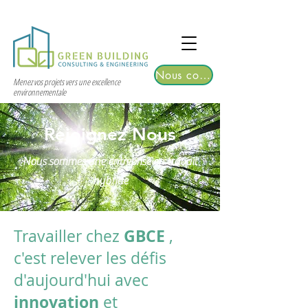
TGRE returns to Bangkok on March 12,
2026 | Registrations are now open!
Nous contacter
Menez vos projets vers une excellence
environnementale
Rejoignez Nous
Nous sommes une entreprise en travail
hybride
GBCE
Travailler chez
,
c'est relever les défis
d'aujourd'hui avec
innovation
et