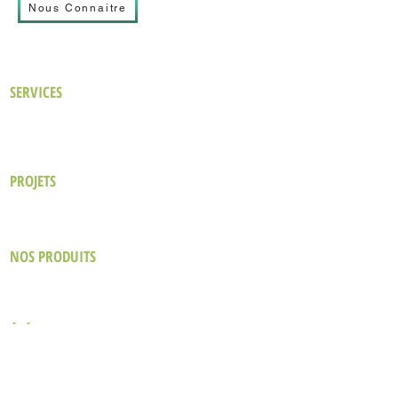
Nous Connaitre
SERVICES
Notre approche
Bâtiments Existants
Prestations de Conseil
Nouvelles Constructions
Analyse des performances du bâtiment
Certification LEED
PROJETS
Hôtel & Resort
Commercial
Industriel
Soins de santé
Bureau
Culturel & Éducatif
NOS PRODUITS
The Green Design Brief
LEED Blog
Le bien-être dans le design hôtelier
ÉVÉNEMENTS
Sustainability for Business Forum (SBF)
The Green Real Estate (TGRE)