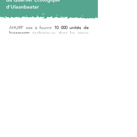
d'Ulaanbaatar
AHURP vise à fournir
10 000 unités de
logements
écologiques dans les zones
périurbaines d’
Ulaanbaatar (Mongolie)
qui sont fortement polluées et exposées
aux effets du changement climatique.
L’un des objectifs du projet est de
maximiser l’utilisation d’énergie
renouvelable.100 hectares des quartiers
“ger” seront réaménagés en éco-
quartiers à faibles émissions de carbone
et résilients face au climat dans le cadre
du projet. Le projet devrait être achevé
d'ici 2026.