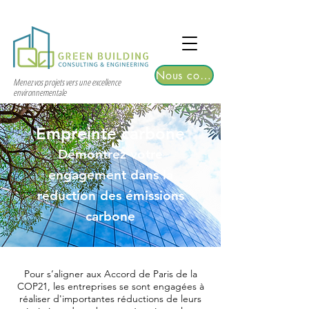
TGRE returns to Bangkok on March 12,
2026 | Registrations are now open!
Nous contacter
Menez vos projets vers une excellence
environnementale
Empreinte carbone
Démontrez votre
engagement dans la
réduction des émissions
carbone
Pour s’aligner aux Accord de Paris de la
COP21, les entreprises se sont engagées à
réaliser d'importantes réductions de leurs