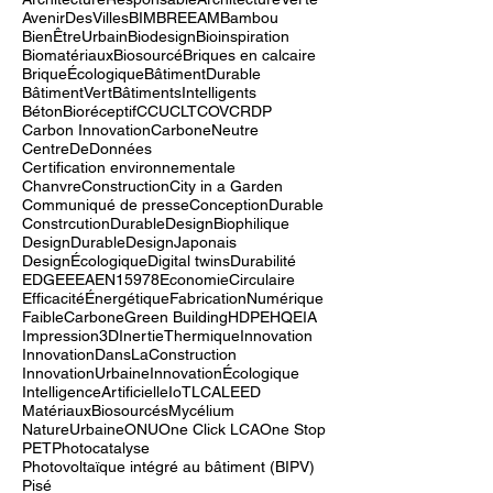
ActionClimatique
AgricultureUrbaine
Architecture
ArchitectureDurable
ArchitectureResponsable
ArchitectureVerte
AvenirDesVilles
BIM
BREEAM
Bambou
BienÊtreUrbain
Biodesign
Bioinspiration
Biomatériaux
Biosourcé
Briques en calcaire
BriqueÉcologique
BâtimentDurable
BâtimentVert
BâtimentsIntelligents
BétonBioréceptif
CCU
CLT
COV
CRDP
Carbon Innovation
CarboneNeutre
CentreDeDonnées
Certification environnementale
ChanvreConstruction
City in a Garden
Communiqué de presse
ConceptionDurable
ConstrcutionDurable
DesignBiophilique
DesignDurable
DesignJaponais
DesignÉcologique
Digital twins
Durabilité
EDGE
EEA
EN15978
EconomieCirculaire
EfficacitéÉnergétique
FabricationNumérique
FaibleCarbone
Green Building
HDPE
HQE
IA
Impression3D
InertieThermique
Innovation
InnovationDansLaConstruction
InnovationUrbaine
InnovationÉcologique
IntelligenceArtificielle
IoT
LCA
LEED
MatériauxBiosourcés
Mycélium
NatureUrbaine
ONU
One Click LCA
One Stop