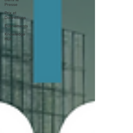
Presse
Prix et
Distinctions
Evènements
Knowledge
Hub