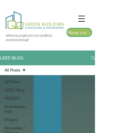
TGRE returns to Bangkok on March 12,
2026 | Registrations are now open!
Nous contacter
Menez vos projets vers une excellence
environnementale
LEED BLOG
All Posts
All Posts
LEED Blog
RE2020
Knowledge
Hub
Projets
Nouvelles /
Dans la