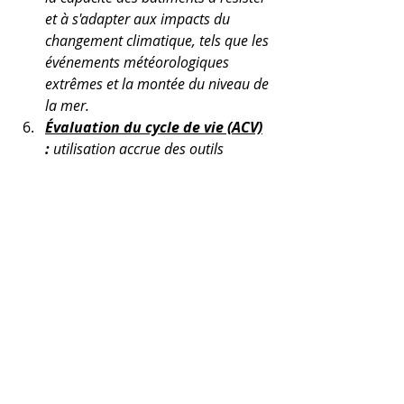
et à s'adapter aux impacts du 
changement climatique, tels que les 
événements météorologiques 
extrêmes et la montée du niveau de 
la mer.
Évaluation du cycle de vie (ACV)
:
 utilisation accrue des outils 
d'évaluation du cycle de vie pour 
évaluer les impacts 
environnementaux des bâtiments 
tout au long de leur de vie, de la 
construction à la démolition.
Finance verte :
 disponibilité 
croissante des obligations vertes et 
des options de financement 
durable pour financer des projets 
de construction écologiques.
Évolutions réglementaires : 
des 