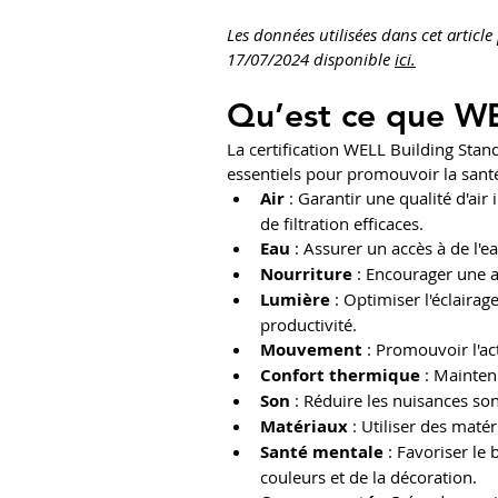
Les données utilisées dans cet articl
17/07/2024 disponible 
ici.
Qu’est ce que WE
La certification WELL Building Stand
essentiels pour promouvoir la santé
Air
 : Garantir une qualité d'air
de filtration efficaces.
Eau
 : Assurer un accès à de l'e
Nourriture
 : Encourager une a
Lumière
 : Optimiser l'éclairag
productivité.
Mouvement
 : Promouvoir l'a
Confort thermique
 : Mainten
Son
 : Réduire les nuisances so
Matériaux
 : Utiliser des maté
Santé mentale
 : Favoriser le
couleurs et de la décoration.