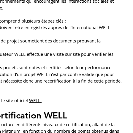
ironnements qui encouragent les interactions sociales et 
e.
comprend plusieurs étapes clés :
 doivent être enregistrés auprès de l'International WELL 
s de projet soumettent des documents prouvant la 
luateur WELL effectue une visite sur site pour vérifier les 
es projets sont notés et certifiés selon leur performance 
fication d’un projet WELL n’est par contre valide que pour 
nécessite donc une recertification à la fin de cette période.
e site officiel 
WELL
.
rtification WELL 
tructuré en différents niveaux de certification, allant de la 
tion Platinum, en fonction du nombre de points obtenus dans 