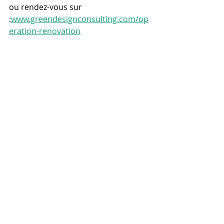
ou rendez-vous sur 
:
www.greendesignconsulting.com/op
eration-renovation
Sources
UNEP and Global Alliance for 
Buildings and Construction. 
Global 
Status Report for Buildings and 
Construction 2024/2025.
 United 
Nations Environment Programme, 
2024. 
https://www.unep.org/resources/rep
ort/global-status-report-buildings-
and-construction-20242025
IEA. 
Buildings: Tracking Clean Energy 
Progress.
 International Energy 
Agency, 2024. 
https://www.iea.org/energy-