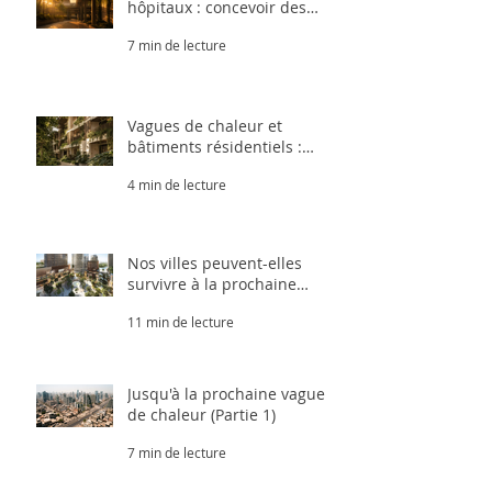
hôpitaux : concevoir des
établissements de santé
7 min de lecture
capables de résister aux
chaleurs extrêmes (Partie
3.2)
Vagues de chaleur et
bâtiments résidentiels :
concevoir des logements
4 min de lecture
capables de résister aux
chaleurs extrêmes (Partie
3.1)
Nos villes peuvent-elles
survivre à la prochaine
vague de chaleur ? (Partie 2)
11 min de lecture
Jusqu'à la prochaine vague
de chaleur (Partie 1)
7 min de lecture