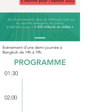
S'inscrire pour l'édition 2022
« Les investissements dans les bâtiments verts sur
les marchés émergents ont prévus
d'atteindre jusqu'à
3 400 milliards de dollars »
Société Financière Internationale.
Evènement d'une demi-journée à
Bangkok de 14h à 19h.
PROGRAMME
01:30
Inscription
02:00
Discours
d'entrée