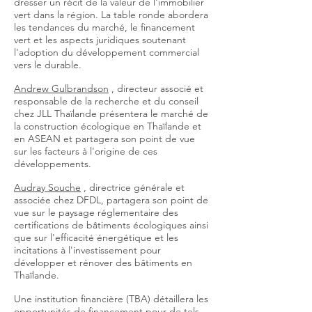
dresser un récit de la valeur de l'immobilier
vert dans la région. La table ronde abordera
les tendances du marché, le financement
vert et les aspects juridiques soutenant
l'adoption du développement commercial
vers le durable.
Andrew Gulbrandson
, directeur associé et
responsable de la recherche et du conseil
chez JLL Thaïlande présentera le marché de
la construction écologique en Thaïlande et
en ASEAN
et partagera son point de vue
sur les facteurs à l'origine de ces
développements.
Audray Souche
, directrice générale et
associée chez DFDL, partagera son point de
vue sur le paysage réglementaire des
certifications de bâtiments écologiques ainsi
que sur l'efficacité énergétique et les
incitations à l'investissement pour
développer et rénover des bâtiments en
Thaïlande.
Une institution financière (TBA) détaillera les
opportunités de financement pour de tels