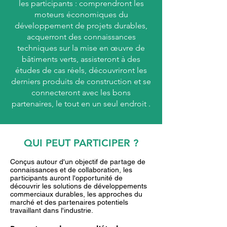
les participants : comprendront les
moteurs économiques du
développement de projets durables,
acquerront des connaissances
techniques sur la mise en œuvre de
bâtiments verts, assisteront à des
études de cas réels, découvriront les
derniers produits de construction et se
connecteront avec les bons
partenaires, le tout en un seul endroit .
QUI PEUT PARTICIPER ?
Conçus autour d'un objectif de partage de
connaissances et de collaboration, les
participants auront l'opportunité de
découvrir les solutions de développements
commerciaux durables, les approches du
marché
et des partenaires potentiels
travaillant dans l'industrie.