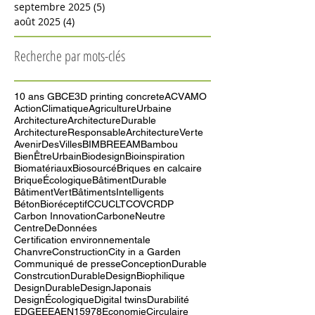
octobre 2025
(4)
4 posts
septembre 2025
(5)
5 posts
août 2025
(4)
4 posts
Recherche par mots-clés
10 ans GBCE
3D printing concrete
ACV
AMO
ActionClimatique
AgricultureUrbaine
Architecture
ArchitectureDurable
ArchitectureResponsable
ArchitectureVerte
AvenirDesVilles
BIM
BREEAM
Bambou
BienÊtreUrbain
Biodesign
Bioinspiration
Biomatériaux
Biosourcé
Briques en calcaire
BriqueÉcologique
BâtimentDurable
BâtimentVert
BâtimentsIntelligents
BétonBioréceptif
CCU
CLT
COV
CRDP
Carbon Innovation
CarboneNeutre
CentreDeDonnées
Certification environnementale
ChanvreConstruction
City in a Garden
Communiqué de presse
ConceptionDurable
ConstrcutionDurable
DesignBiophilique
DesignDurable
DesignJaponais