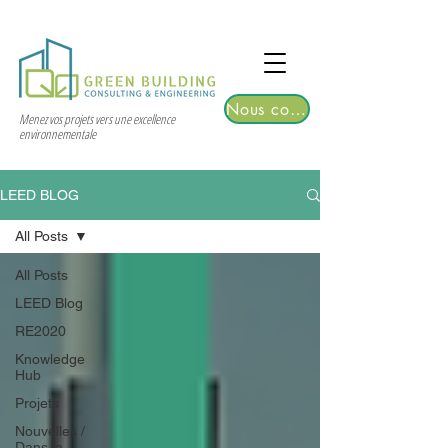
TGRE returns to Bangkok on March 12,
2026 | Registrations are now open!
Nous contacter
Menez vos projets vers une excellence
environnementale
LEED BLOG
All Posts
All Posts
LEED Blog
RE2020
Knowledge
Hub
Projets
Nouvelles /
Dans la