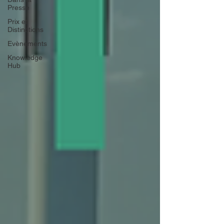
Presse
Prix et
Distinctions
Evènements
Knowledge
Hub