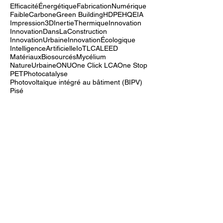
DesignÉcologique
Digital twins
Durabilité
EDGE
EEA
EN15978
EconomieCirculaire
EfficacitéÉnergétique
FabricationNumérique
FaibleCarbone
Green Building
HDPE
HQE
IA
Impression3D
InertieThermique
Innovation
InnovationDansLaConstruction
InnovationUrbaine
InnovationÉcologique
IntelligenceArtificielle
IoT
LCA
LEED
MatériauxBiosourcés
Mycélium
NatureUrbaine
ONU
One Click LCA
One Stop
PET
Photocatalyse
Photovoltaïque intégré au bâtiment (BIPV)
Pisé