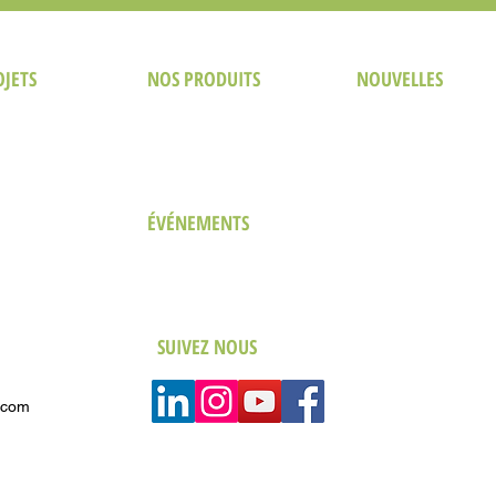
OJETS
NOS PRODUITS
NOUVELLES
l & Resort
The Green Design Brief
Fil d'actualité
Le bien-être dans le design hôtelier
Dans la Presse
mercial
LEED Blog
striel
s de santé
urel & Éducatif
ÉVÉNEMENTS
eau
The Green Real Estate (TGRE)
Sustainability for Business Forum (SBF)
SUIVEZ NOUS
.com