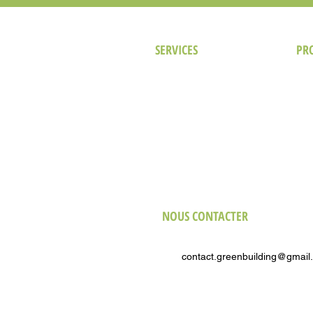
SERVICES
PR
Notre approche
Hôte
Prestations de Conseil
Com
Certification LEED
Indu
Analyse des performances du bâtiment
Soin
Nouvelles Constructions
Cult
Bâtiments Existants
Bur
NOUS CONTACTER
E-mail
contact.greenbuilding@gmail