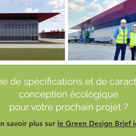
he de spécifications et de carac
conception écologique
pour votre prochain projet ?
n savoir plus sur
le Green Design Brief i