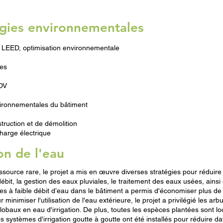
tégies environnementales
s LEED, optimisation environnementale
les
COV
ironnementales du bâtiment
truction et de démolition
harge électrique
on de l'eau
ource rare, le projet a mis en œuvre diverses stratégies pour réduire
e débit, la gestion des eaux pluviales, le traitement des eaux usées, ains
res à faible débit d’eau dans le bâtiment a permis d'économiser plus de 
inimiser l'utilisation de l'eau extérieure, le projet a privilégié les ar
lobaux en eau d'irrigation. De plus, toutes les espèces plantées sont lo
systèmes d'irrigation goutte à goutte ont été installés pour réduire d