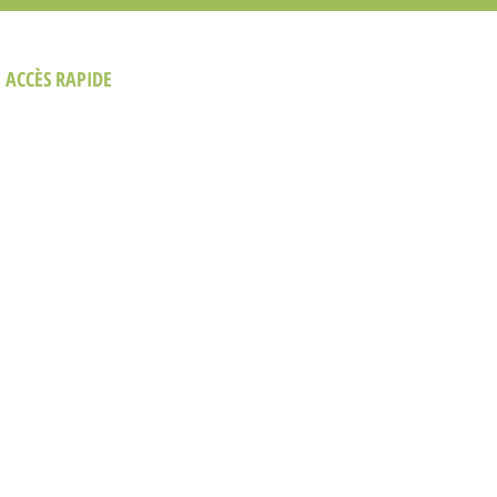
ACCÈS RAPIDE
Politique
Conditions d'utilisation
La Société
Prix et Distinctions
Événements
Conférences
Prestations de service
Nous contacter
Nous contacter