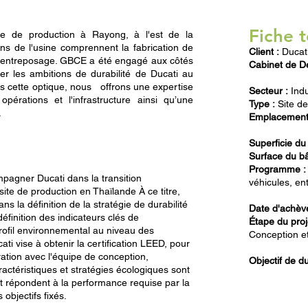
Fiche 
e de production à Rayong, à l'est de la
ons de l'usine comprennent la fabrication de
Client :
Ducat
 l'entreposage. GBCE a été engagé aux côtés
Cabinet de De
er les ambitions de durabilité de Ducati au
s cette optique, nous offrons une expertise
Secteur :
Indu
opérations et l'infrastructure ainsi qu’une
Type :
Site de
.
Emplacement
Superficie du 
Surface du bâ
Programme :
pagner Ducati dans la transition
véhicules, en
te de production en Thaïlande À ce titre,
s la définition de la stratégie de durabilité
Date d'achèv
éfinition des indicateurs clés de
Étape du proj
rofil environnemental au niveau des
Conception et
cati vise à obtenir la certification LEED, pour
ration avec l'équipe de conception,
Objectif de du
ractéristiques et stratégies écologiques sont
t répondent à la performance requise par la
 objectifs fixés.