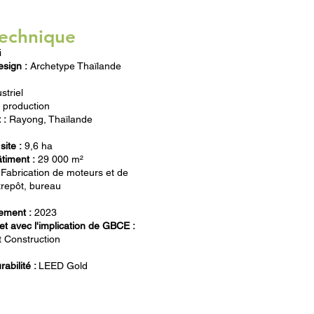
technique
i
sign :
Archetype Thaïlande
striel
 production
 :
Rayong, Thaïlande
site :
9,6 ha
timent :
29 000 m²
Fabrication de moteurs et de
trepôt, bureau
ement :
2023
et avec l'implication de GBCE :
 Construction
rabilité :
LEED Gold