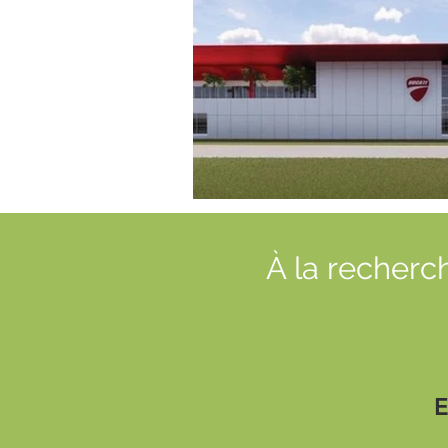
À la recherc
E