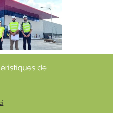
téristiques de
ci