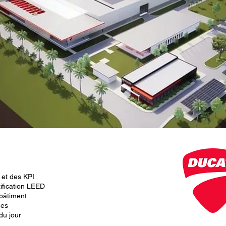
é et des KPI
ification LEED
 bâtiment
ues
du jour