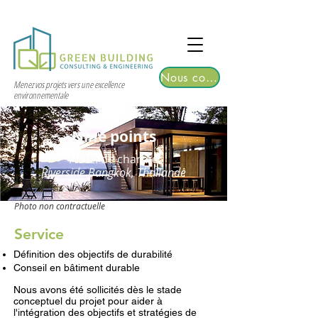
TGRE returns to Bangkok on March 12,
2026 | Registrations are now open!
Nous contacter
Menez vos projets vers une excellence
environnementale
Nine points
Hôtel de charme
Riverside Bangkok, Thaïlande
Photo non contractuelle
Service
Définition des objectifs de durabilité
Conseil en bâtiment durable
Nous avons été sollicités dès le stade
conceptuel du projet pour aider à
l'intégration des objectifs et stratégies de