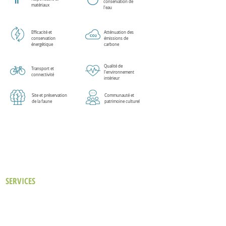
conservation de
matériaux
l'eau
Efficacité et
Atténuation des
conservation
émissions de
énergétique
carbone
Qualité de
Transport et
l'environnement
connectivité
intérieur
Site et préservation
Communauté et
de la faune
patrimoine culturel
SERVICES
Notre approche
Bâtiments Existants
Prestations de Conseil
Nouvelles Constructions
Analyse des performances du bâtiment
Certification LEED