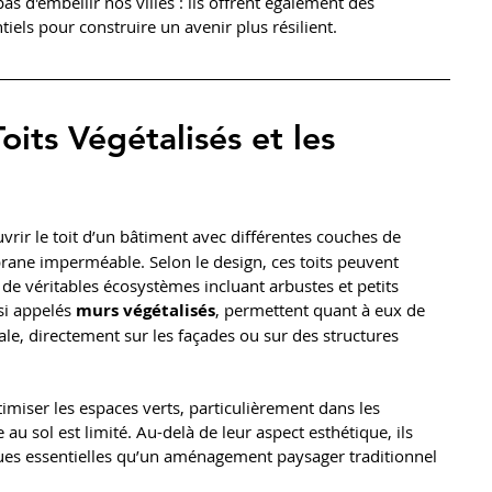
s d'embellir nos villes : ils offrent également des 
els pour construire un avenir plus résilient.
its Végétalisés et les 
uvrir le toit d’un bâtiment avec différentes couches de 
rane imperméable. Selon le design, ces toits peuvent 
 de véritables écosystèmes incluant arbustes et petits 
si appelés 
murs végétalisés
, permettent quant à eux de 
cale, directement sur les façades ou sur des structures 
miser les espaces verts, particulièrement dans les 
u sol est limité. Au-delà de leur aspect esthétique, ils 
ues essentielles qu’un aménagement paysager traditionnel 