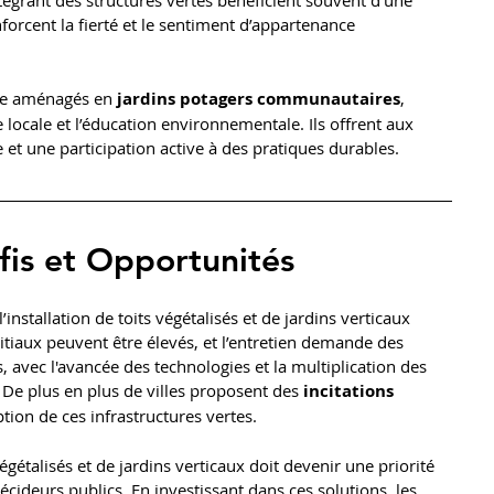
tégrant des structures vertes bénéficient souvent d’une 
nforcent la fierté et le sentiment d’appartenance 
me aménagés en 
jardins potagers communautaires
, 
 locale et l’éducation environnementale. Ils offrent aux 
e et une participation active à des pratiques durables.
fis et Opportunités
nstallation de toits végétalisés et de jardins verticaux 
nitiaux peuvent être élevés, et l’entretien demande des 
 avec l'avancée des technologies et la multiplication des 
. De plus en plus de villes proposent des 
incitations 
tion de ces infrastructures vertes.
végétalisés et de jardins verticaux doit devenir une priorité 
écideurs publics. En investissant dans ces solutions, les 