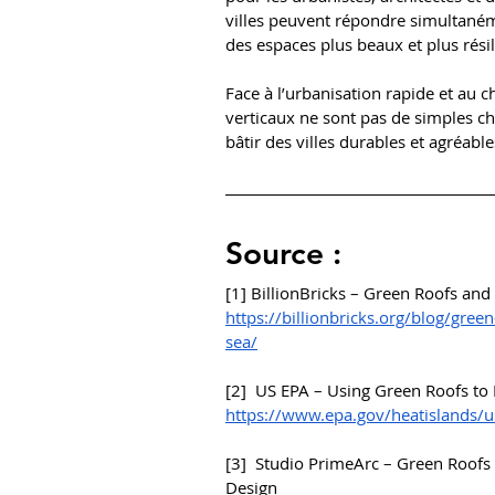
villes peuvent répondre simultaném
des espaces plus beaux et plus résil
Face à l’urbanisation rapide et au c
verticaux ne sont pas de simples cho
bâtir des villes durables et agréabl
Source
 :
[1] BillionBricks – Green Roofs and
https://billionbricks.org/blog/gree
sea/
[2]  US EPA – Using Green Roofs to
https://www.epa.gov/heatislands/u
[3]  Studio PrimeArc – Green Roofs 
Design 