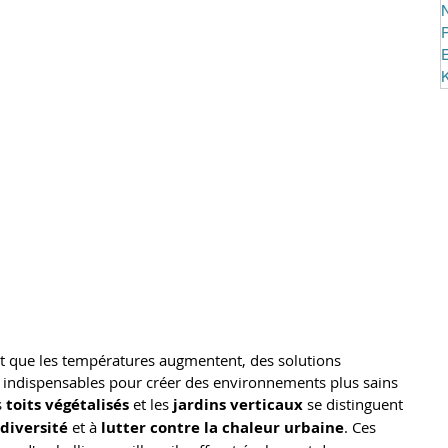
N
P
et que les températures augmentent, des solutions 
 indispensables pour créer des environnements plus sains 
 
toits végétalisés
 et les 
jardins verticaux
 se distinguent 
odiversité
 et à 
lutter contre la chaleur urbaine
. Ces 