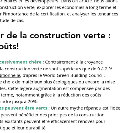
iétaires et les développeurs. Dans cet article, nous allons 
construction verte, explorer les économies à long terme et 
 l'importance de la certification, et analyser les tendances 
tude de cas. 
 de la construction verte : 
oûts!
xcessivement chère :
 Contrairement à la croyance 
e la construction verte ne sont supérieurs que de 0 à 2 % 
itionnelle
, d'après le World Green Building Council. 
le choix de matériaux plus écologiques ou encore la mise 
les. Cette légère augmentation est compensée par des 
g terme, notamment grâce à la réduction des coûts 
eindre jusqu'à 20%.
s peuvent être verts : 
Un autre mythe répandu est l'idée 
peuvent bénéficier des principes de la construction 
nts existants peuvent être efficacement rénovés pour 
tique et leur durabilité.