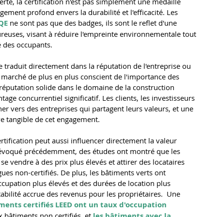
rte, la certification n'est pas simplement une médaille 
ement profond envers la durabilité et l'efficacité. Les 
QE
 ne sont pas que des badges, ils sont le reflet d'une 
reuses, visant à réduire l'empreinte environnementale tout 
é des occupants.
 traduit directement dans la réputation de l'entreprise ou 
marché de plus en plus conscient de l'importance des 
éputation solide dans le domaine de la construction 
age concurrentiel significatif. Les clients, les investisseurs 
ner vers des entreprises qui partagent leurs valeurs, et une 
ve tangible de cet engagement.
rtification peut aussi influencer directement la valeur 
évoqué précédemment, des études ont montré que les 
se vendre à des prix plus élevés et attirer des locataires 
s non-certifiés. De plus, les bâtiments verts ont 
ccupation plus élevés et des durées de location plus 
tabilité accrue des revenus pour les propriétaires.  Une 
iments certifiés LEED ont un taux d'occupation 
 bâtiments non certifiés, et 
les bâtiments avec la 