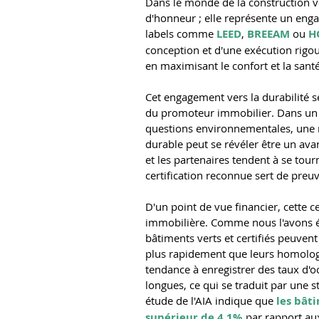
Dans le monde de la construction ve
d'honneur ; elle représente un engag
labels comme
 LEED
, 
BREEAM
 ou 
H
conception et d'une exécution rigou
en maximisant le confort et la sant
Cet engagement vers la durabilité se
du promoteur immobilier. Dans un 
questions environnementales, une r
durable peut se révéler être un avant
et les partenaires tendent à se tour
certification reconnue sert de preu
D'un point de vue financier, cette ce
immobilière. Comme nous l'avons 
bâtiments verts et certifiés peuvent 
plus rapidement que leurs homologue
tendance à enregistrer des taux d'o
longues, ce qui se traduit par une s
étude de l'AIA indique que
 les bât
supérieur de 4,1%
 par rapport aux