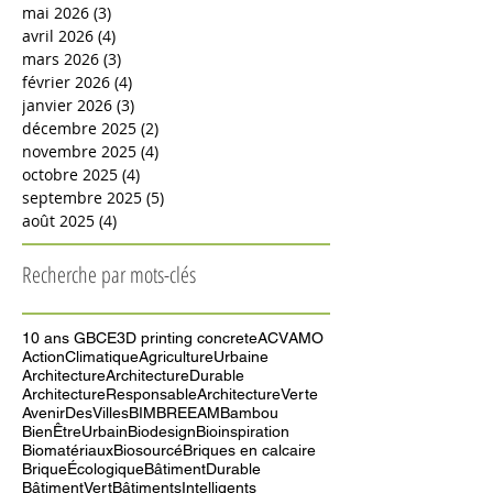
juillet 2026
(4)
4 posts
juin 2026
(8)
8 posts
mai 2026
(3)
3 posts
avril 2026
(4)
4 posts
mars 2026
(3)
3 posts
février 2026
(4)
4 posts
janvier 2026
(3)
3 posts
décembre 2025
(2)
2 posts
novembre 2025
(4)
4 posts
octobre 2025
(4)
4 posts
septembre 2025
(5)
5 posts
août 2025
(4)
4 posts
Recherche par mots-clés
10 ans GBCE
3D printing concrete
ACV
AMO
ActionClimatique
AgricultureUrbaine
Architecture
ArchitectureDurable
ArchitectureResponsable
ArchitectureVerte
AvenirDesVilles
BIM
BREEAM
Bambou
BienÊtreUrbain
Biodesign
Bioinspiration