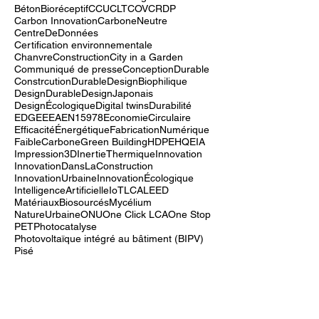
Biomatériaux
Biosourcé
Briques en calcaire
BriqueÉcologique
BâtimentDurable
BâtimentVert
BâtimentsIntelligents
BétonBioréceptif
CCU
CLT
COV
CRDP
Carbon Innovation
CarboneNeutre
CentreDeDonnées
Certification environnementale
ChanvreConstruction
City in a Garden
Communiqué de presse
ConceptionDurable
ConstrcutionDurable
DesignBiophilique
DesignDurable
DesignJaponais
DesignÉcologique
Digital twins
Durabilité
EDGE
EEA
EN15978
EconomieCirculaire
EfficacitéÉnergétique
FabricationNumérique
FaibleCarbone
Green Building
HDPE
HQE
IA
Impression3D
InertieThermique
Innovation
InnovationDansLaConstruction
InnovationUrbaine
InnovationÉcologique
IntelligenceArtificielle
IoT
LCA
LEED
MatériauxBiosourcés
Mycélium
NatureUrbaine
ONU
One Click LCA
One Stop
PET
Photocatalyse
Photovoltaïque intégré au bâtiment (BIPV)
Pisé