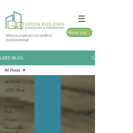
TGRE returns to Bangkok on March 12,
2026 | Registrations are now open!
Nous contacter
Menez vos projets vers une excellence
environnementale
LEED BLOG
All Posts
All Posts
LEED Blog
RE2020
Knowledge
Hub
Projets
Nouvelles /
Dans la