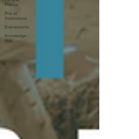
Presse
Prix et
Distinctions
Evènements
Knowledge
Hub