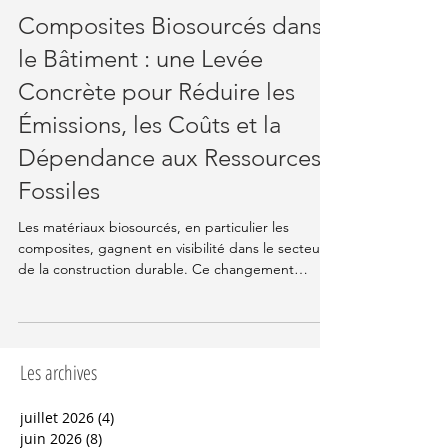
5 août 2025
6 min de lecture
Knowledge Hub
Composites Biosourcés dans
le Bâtiment : une Levée
Concrète pour Réduire les
Émissions, les Coûts et la
Dépendance aux Ressources
Fossiles
Les matériaux biosourcés, en particulier les
composites, gagnent en visibilité dans le secteur
de la construction durable. Ce changement
repose non seulement sur une volonté
d'innovation ou d'esthétique, mais aussi sur leur
capacité à répondre à des exigences
environnementales, économiques et techniques
Les archives
concrètes.