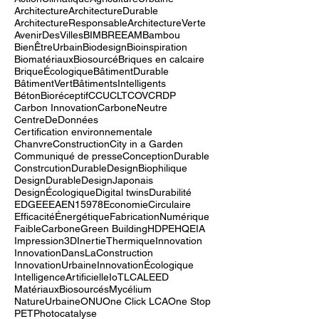
10 ans GBCE
3D printing concrete
ACV
AMO
ActionClimatique
AgricultureUrbaine
Architecture
ArchitectureDurable
ArchitectureResponsable
ArchitectureVerte
AvenirDesVilles
BIM
BREEAM
Bambou
BienÊtreUrbain
Biodesign
Bioinspiration
Biomatériaux
Biosourcé
Briques en calcaire
BriqueÉcologique
BâtimentDurable
BâtimentVert
BâtimentsIntelligents
BétonBioréceptif
CCU
CLT
COV
CRDP
Carbon Innovation
CarboneNeutre
CentreDeDonnées
Certification environnementale
ChanvreConstruction
City in a Garden
Communiqué de presse
ConceptionDurable
ConstrcutionDurable
DesignBiophilique
DesignDurable
DesignJaponais
DesignÉcologique
Digital twins
Durabilité
EDGE
EEA
EN15978
EconomieCirculaire
EfficacitéÉnergétique
FabricationNumérique
FaibleCarbone
Green Building
HDPE
HQE
IA
Impression3D
InertieThermique
Innovation
InnovationDansLaConstruction
InnovationUrbaine
InnovationÉcologique
IntelligenceArtificielle
IoT
LCA
LEED