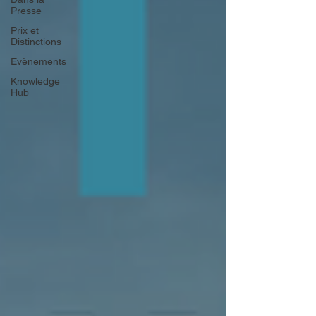
Presse
Prix et
Distinctions
Evènements
Knowledge
Hub