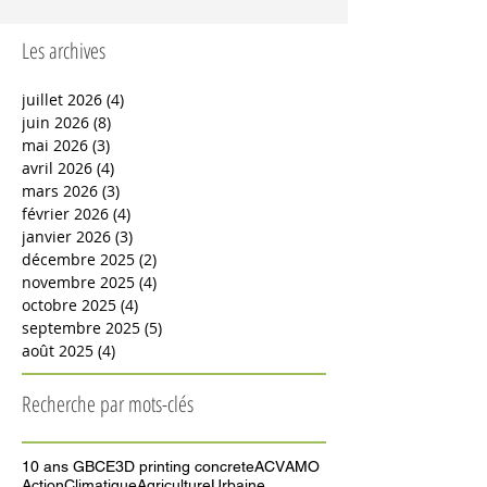
industriel ou à l’architecture de recherche, elle
s’impose désormais comme une alternative
concrète pour concevoir et bâtir des structures à
échelle réelle plus rapidement, avec moins de
Les archives
déchets, et parfois à moindre coût. Contrairement
aux techniques traditionnelles, cette technologie
repose sur une logique inverse : on imprime
juillet 2026
(4)
4 posts
juin 2026
(8)
8 posts
mai 2026
(3)
3 posts
avril 2026
(4)
4 posts
mars 2026
(3)
3 posts
février 2026
(4)
4 posts
janvier 2026
(3)
3 posts
décembre 2025
(2)
2 posts
novembre 2025
(4)
4 posts
octobre 2025
(4)
4 posts
septembre 2025
(5)
5 posts
août 2025
(4)
4 posts
Recherche par mots-clés