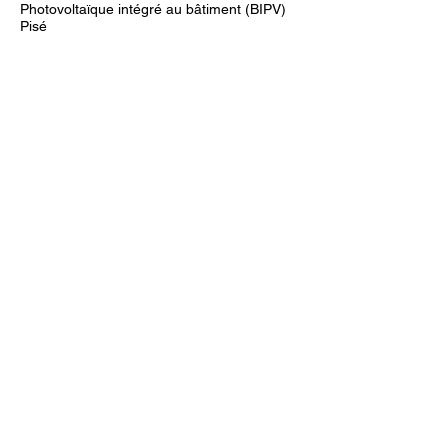
MatériauxBiosourcés
Mycélium
NatureUrbaine
ONU
One Click LCA
One Stop
PET
Photocatalyse
Photovoltaïque intégré au bâtiment (BIPV)
Pisé