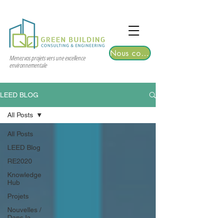
TGRE returns to Bangkok on March 12,
2026 | Registrations are now open!
Nous contacter
Menez vos projets vers une excellence
environnementale
LEED BLOG
All Posts
All Posts
LEED Blog
RE2020
Knowledge
Hub
Projets
Nouvelles /
Dans la