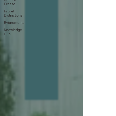
Presse
Prix et
Distinctions
Evènements
Knowledge
Hub