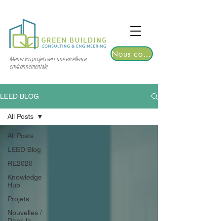
TGRE returns to Bangkok on March 12,
2026 | Registrations are now open!
Nous contacter
Menez vos projets vers une excellence
environnementale
LEED BLOG
All Posts
All Posts
LEED Blog
RE2020
Knowledge
Hub
Projets
Nouvelles /
Dans la